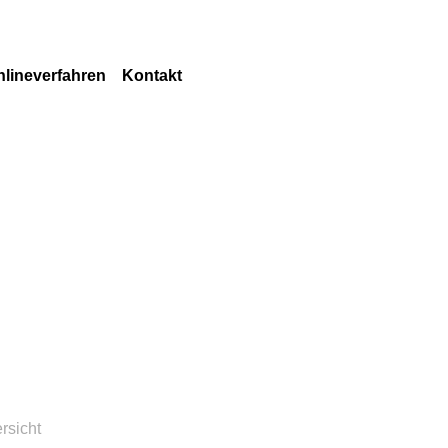
nlineverfahren
Kontakt
ersicht der
Ansprechpartner
rmulare
Stellenaus-
schreibungen
Impressum
Datenschutz
rsicht