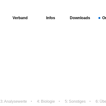
Verband
Infos
Downloads
O
News
Gebühren
Allgemein
Üb
Fo
Mitglieder
Satzungen
Kleinkläranlagen
Gebiet
Gesetze
Öffentliche
Infos
Ausschreibungen
Amtsblatt
Login
3: Analysewerte
4: Biologie
5: Sonstiges
6: Übe